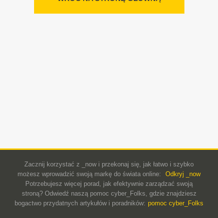
Zacznij korzystać z _now i przekonaj się, jak łatwo i szybko
możesz wprowadzić swoją markę do świata online:
Odkryj _now
Potrzebujesz więcej porad, jak efektywnie zarządzać swoją
stroną? Odwiedź naszą pomoc cyber_Folks, gdzie znajdziesz
bogactwo przydatnych artykułów i poradników:
pomoc cyber_Folks